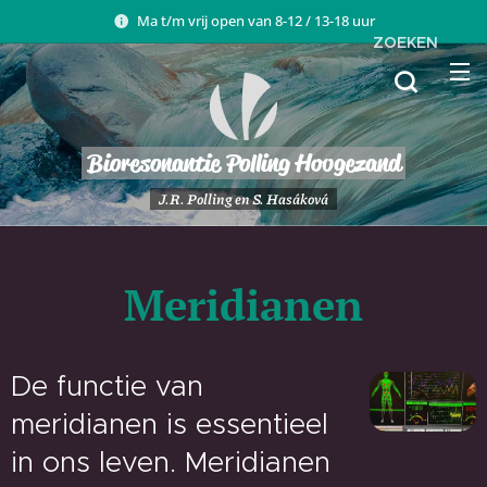
Ma t/m vrij open van 8-12 / 13-18 uur
ZOEKEN
Bioresonantie Polling Hoogezand
J.R. Polling en S. Hasáková
Meridianen
De functie van
meridianen is essentieel
in ons leven. Meridianen